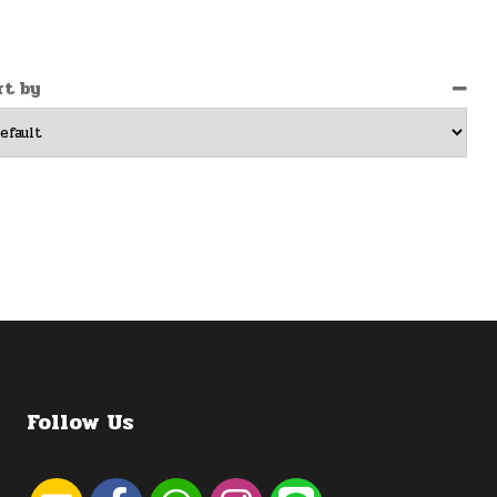
rt by
Follow Us