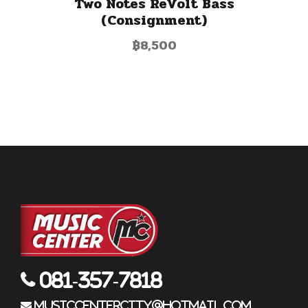
Two Notes ReVolt Bass
(Consignment)
฿
8,500
081-357-7818
musiccentercity@hotmail.com