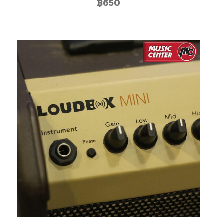
฿
650