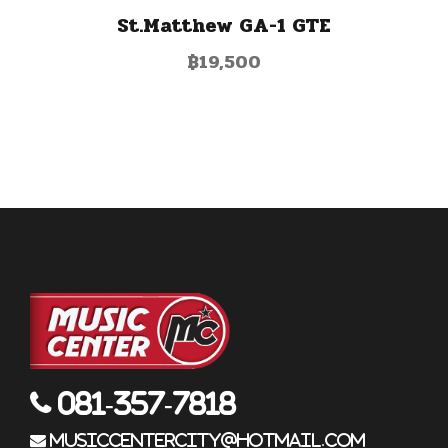
St.Matthew GA-1 GTE
฿
19,500
081-357-7818
musiccentercity@hotmail.com