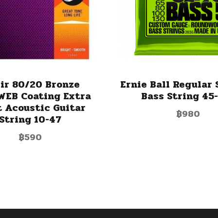
xir 80/20 Bronze
Ernie Ball Regular 
EB Coating Extra
Bass String 45
t Acoustic Guitar
฿
980
String 10-47
฿
590