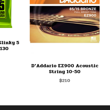
Slinky 5
-130
D’Addario EZ900 Acoustic
String 10-50
฿
210