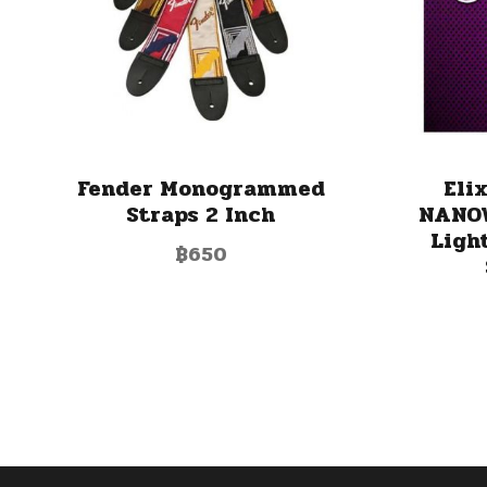
Fender Monogrammed
Eli
Straps 2 Inch
NANOW
Ligh
฿
650