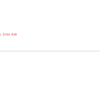
s
,
Ernie Ball