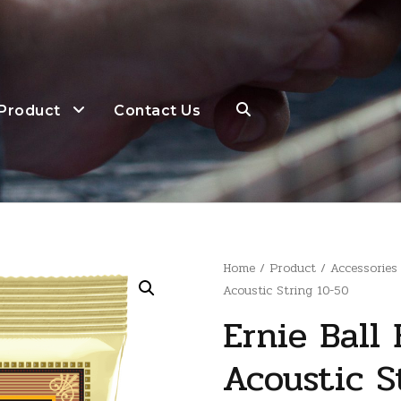
Product
Contact Us
Home
/
Product
/
Accessories
Acoustic String 10-50
Ernie Ball
Acoustic S