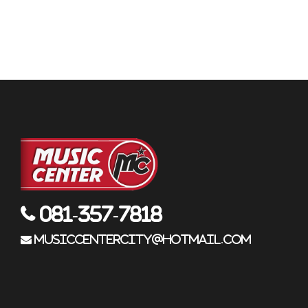
081-357-7818
musiccentercity@hotmail.com