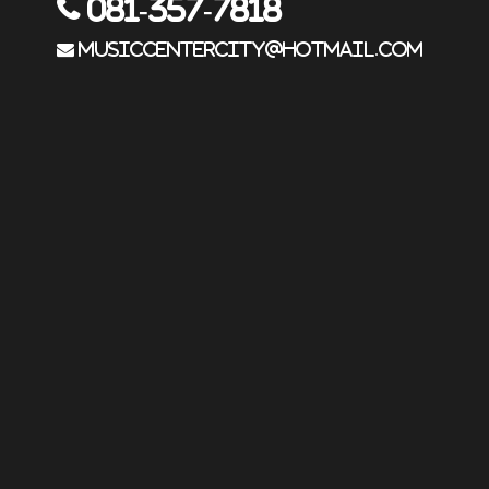
081-357-7818
musiccentercity@hotmail.com